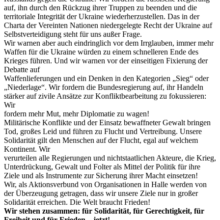
auf, ihn durch den Rückzug ihrer Truppen zu beenden und die
territoriale Integrität der Ukraine wiederherzustellen. Das in der
Charta der Vereinten Nationen niedergelegte Recht der Ukraine auf
Selbstverteidigung steht für uns außer Frage.
Wir warnen aber auch eindringlich vor dem Irrglauben, immer mehr
Waffen für die Ukraine würden zu einem schnelleren Ende des
Krieges führen. Und wir warnen vor der einseitigen Fixierung der
Debatte auf
Waffenlieferungen und ein Denken in den Kategorien „Sieg“ oder
„Niederlage“. Wir fordern die Bundesregierung auf, ihr Handeln
stärker auf zivile Ansätze zur Konfliktbearbeitung zu fokussieren:
Wir
fordern mehr Mut, mehr Diplomatie zu wagen!
Militärische Konflikte und der Einsatz bewaffneter Gewalt bringen
Tod, großes Leid und führen zu Flucht und Vertreibung. Unsere
Solidarität gilt den Menschen auf der Flucht, egal auf welchem
Kontinent. Wir
verurteilen alle Regierungen und nichtstaatlichen Akteure, die Krieg,
Unterdrückung, Gewalt und Folter als Mittel der Politik für ihre
Ziele und als Instrumente zur Sicherung ihrer Macht einsetzen!
Wir, als Aktionsverbund von Organisationen in Halle werden von
der Überzeugung getragen, dass wir unsere Ziele nur in großer
Solidarität erreichen. Die Welt braucht Frieden!
Wir stehen zusammen: für Solidarität, für Gerechtigkeit, für
Freiheit und für Frieden – jetzt!